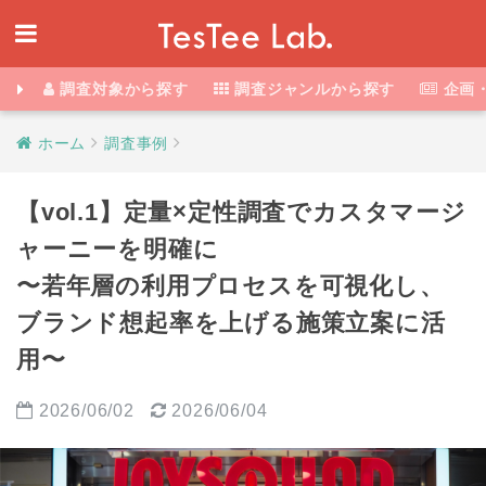
調査対象から探す
調査ジャンルから探す
企画
ホーム
調査事例
【vol.1】定量×定性調査でカスタマージ
ャーニーを明確に
〜若年層の利用プロセスを可視化し、
ブランド想起率を上げる施策立案に活
用〜
2026/06/02
2026/06/04