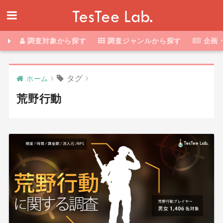
調査対象から探す
調査ジャンルから探す
企画
タグ
ホーム
荒野行動