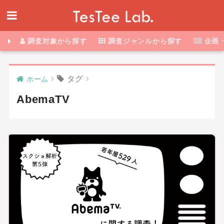
調査対象から探す
調査ジャンルから探す
企画
タグ
ホーム
AbemaTV