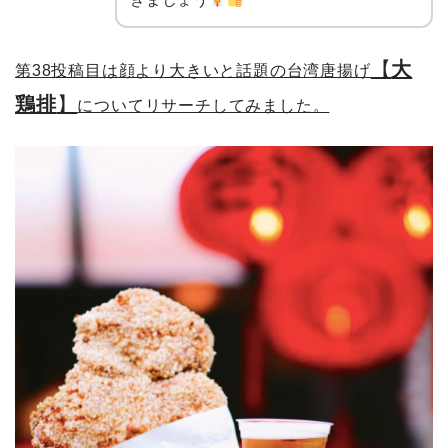
【
大
第38投稿目は顔より大きいと話題の台湾唐揚げ
鶏排
】
についてリサーチしてみました。