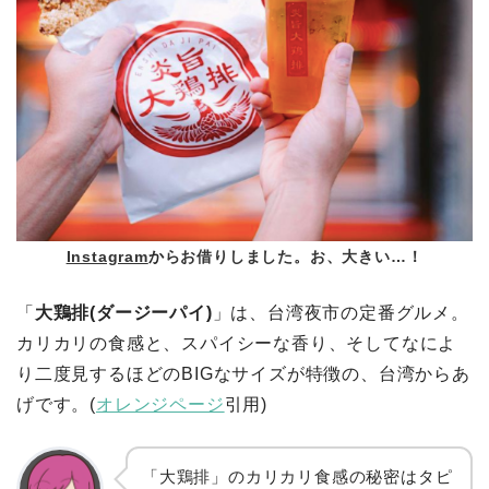
Instagram
か
らお借りしました。お、大きい…！
「
大鶏排(ダージーパイ)
」は、台湾夜市の定番グルメ。
カリカリの食感と、スパイシーな香り、そしてなによ
り二度見するほどのBIGなサイズが特徴の、台湾からあ
げです。(
オレンジページ
引用)
「大鶏排」のカリカリ食感の秘密はタピ