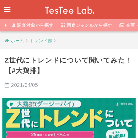
調査対象から探す
調査ジャンルから探す
企画
ホーム
トレンド部
Z世代にトレンドについて聞いてみた！
【#大鶏排】
2021/04/05