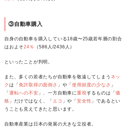
③自動車購入
自身の自動車を購入している18歳〜25歳若年層の割合
はおよそ
24％
（586人/2436人）
といったことが判明。
また、多くの若者たちが自動車を敬遠してしまう
ネッ
ク
は「
免許取得の面倒さ
」や「
使用頻度の少なさ
」
「
運転への不安
」、一方自動車に
重視
するものは「
価
格
」だけではなく、「
エコ
」や「
安全性
」であるとい
うことも見えてきたと思います。
自動車産業は日本の発展の大きな立役者。