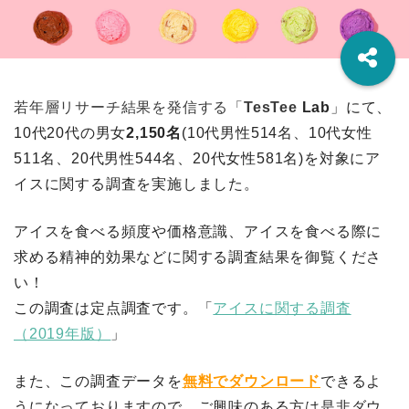
若年層リサーチ結果を発信する「
TesTee
Lab
」にて、
10代20代
の男女
2,150名
(10代男性514名、10代女性
511名、20代男性544
名、20代女性581名)を対象にア
イスに関する調査を実施しました。
アイスを食べる頻度や価格意識、アイスを食べる際に
求める精神的効果などに関する調査結果を御覧くださ
い！
この調査は定点調査です。「
アイスに関する調査
（2019年版）
」
また、この調査データを
無料でダウンロード
できるよ
うになっておりますので、ご興味のある方は是非ダウ