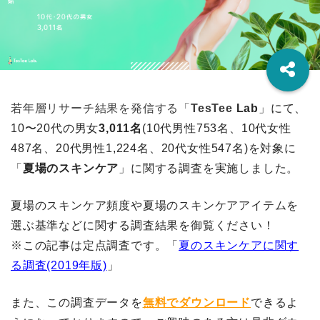
若年層リサーチ結果を発信する「
TesTee
Lab
」にて、
10〜20代
の男女
3,011名
(10代男性753名、10代女性
487名、20代男性1,224
名、20代女性547名)を対象に
「
夏場のスキンケア
」に関する調査を実施しました。
夏場のスキンケア頻度や夏場のスキンケアアイテムを
選ぶ基準などに関する調査結果を御覧ください！
※この記事は定点調査です。「
夏のスキンケアに関す
る調査(2019年版)
」
また、この調査データを
無料でダウンロード
できるよ