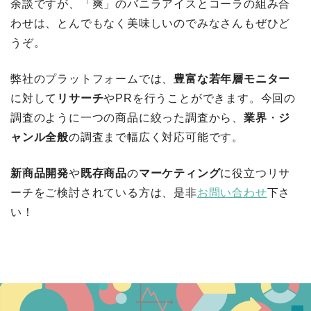
余談ですが、「爽」のバニラアイスとコーラの組み合
わせは、とんでもなく美味しいのでみなさんもぜひど
うぞ。
弊社のプラットフォームでは、
豊富な若年層モニター
に対して
リサーチ
やPRを行うことができます。今回の
調査のように一つの商品に絞った調査から、
業界
・
ジ
ャンル全般
の調査まで幅広く対応可能です。
新商品開発
や
既存商品
の
マーケティング
に役立つリサ
ーチをご検討されている方は、是非
お問い合わせ
下さ
い！