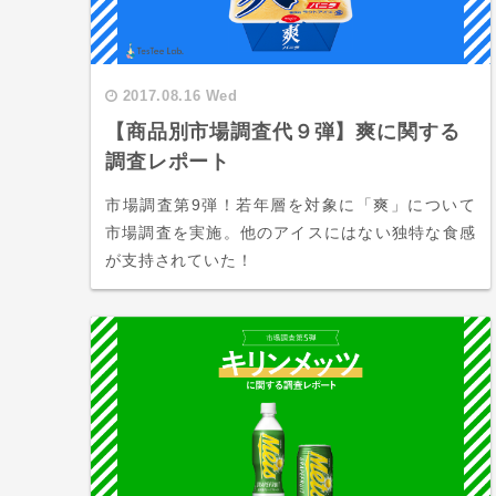
2017.08.16 Wed
【商品別市場調査代９弾】爽に関する
調査レポート
市場調査第9弾！若年層を対象に「爽」について
市場調査を実施。他のアイスにはない独特な食感
が支持されていた！