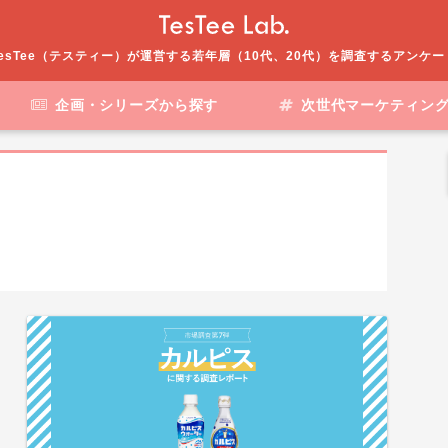
esTee（テスティー）が運営する若年層（10代、20代）を調査するアンケ
企画・シリーズから探す
次世代マーケティン