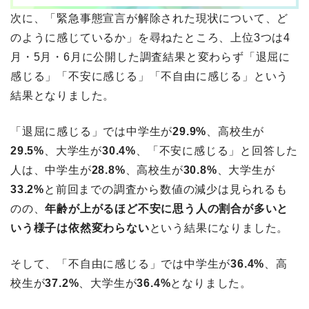
次に、「緊急事態宣言が解除された現状について、ど
のように感じているか」を尋ねたところ、上位3つは4
月・5月・6月に公開した調査結果と変わらず「退屈に
感じる」「不安に感じる」「不自由に感じる」という
結果となりました。
「退屈に感じる」では中学生が
29.9%
、高校生が
29.5%
、大学生が
30.4%
、「不安に感じる」と回答した
人は、中学生が
28.8%
、高校生が
30.8%
、大学生が
33.2%
と前回までの調査から数値の減少は見られるも
のの、
年齢が上がるほど不安に思う人の割合が多いと
いう様子は依然変わらない
という結果になりました。
そして、「不自由に感じる」では中学生が
36.4%
、高
校生が
37.2%
、大学生が
36.4%
となりました。