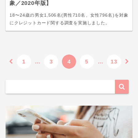
象／2020年版】
18〜24歳の男女1,506名(男性710名、女性796名)を対象
にクレジットカード関する調査を実施しました。
1
…
3
4
5
…
13