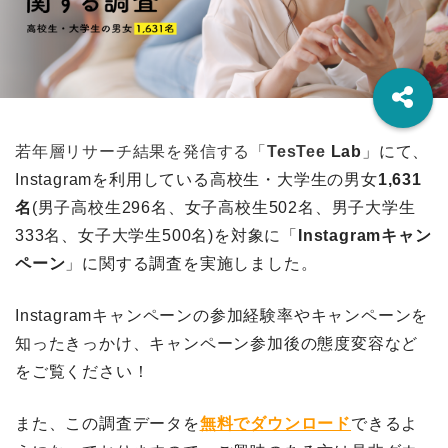
若年層リサーチ結果を発信する「
TesTee
Lab
」にて、
Instagramを利用している高校生・大学生
の男女
1,631
名
(男子
高校生296名、女子高校生502名、男子大学生
333
名、女子大学生500名)を対象に「
Instagramキャン
ペーン
」に関する調査を実施しました。
Instagramキャンペーンの参加経験率やキャンペーンを
知ったきっかけ、キャンペーン参加後の態度変容など
をご覧ください！
また、この調査データを
無料でダウンロード
できるよ