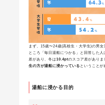
まず、
15歳〜24歳(高校生・大学生)の
男女1
ところ「毎日湯船につかる」と回答した人
差があり、冬は
10.4pt
のスコア差がありま
生の方が湯船に浸かっている
ということが
湯船に浸かる目的