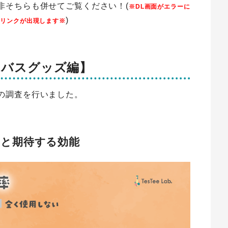
非そちらも併せてご覧ください！(
※DL画面がエラーに
)
Lリンクが出現します※
【バスグッズ編】
の調査を行いました。
率と期待する効能