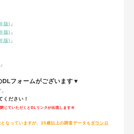
年版)
」
年版)
」
年版)
」
」
DLフォームがございます▼
す。
てください！
閉じていただくとDLリンクが出現します※
対象となっていますが、25歳以上の調査データも
ダウンロ