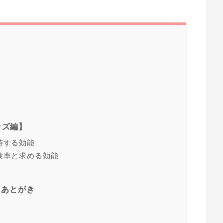
ッズ編】
待する効能
験率と求める効能
 あとがき