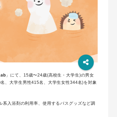
Lab
」にて、15歳〜24歳(高校生・大学生)の
男女
0名、大学生男性415名、大学生女性344名)を対象
。
ル系入浴剤の利用率、使用するバスグッズなど調