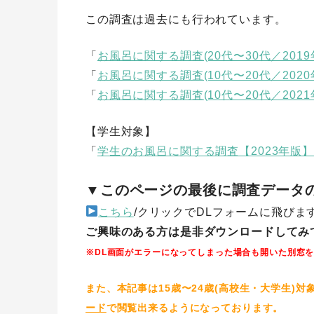
この調査は過去にも行われています。
「
お風呂に関する調査(20代〜30代／2019
「
お風呂に関する調査(10代〜20代／2020
「
お風呂に関する調査(10代〜20代／2021
【学生対象】
「
学生のお風呂に関する調査【2023年版】
▼このページの最後に調査データの
こちら
/クリックでDLフォームに飛びま
ご興味のある方は是非ダウンロードしてみ
※DL画面がエラーになってしまった場合も開いた別窓を
また、本記事は15歳〜24歳(高校生・大学生)
ード
で閲覧出来るようになっております。