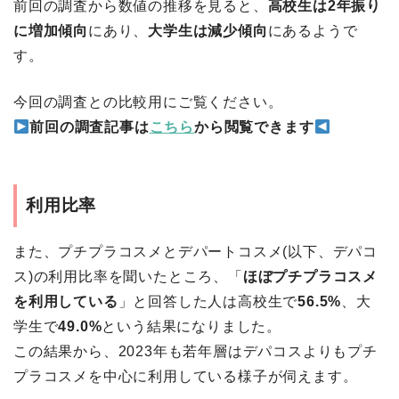
前回の調査から数値の推移を見ると、
高校生は2年振り
に増加傾向
にあり、
大学生は減少傾向
にあるようで
す。
今回の調査との比較用にご覧ください。
前回の調査記事は
こちら
から閲覧できます
利用比率
また、プチプラコスメとデパートコスメ(以下、デパコ
ス)の利用比率を聞いたところ、「
ほぼプチプラコスメ
を利用している
」と回答した人は高校生で
56.5%
、大
学生で
49.0%
という結果になりました。
この結果から、2023年も若年層はデパコスよりもプチ
プラコスメを中心に利用している様子が伺えます。