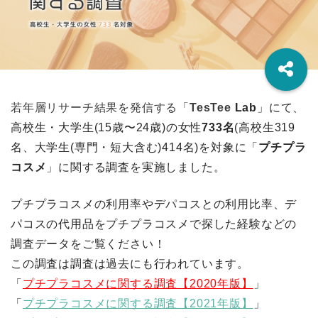
若年層リサーチ結果を発信する「
TesTee
Lab
」にて、
高校生・大学生(15歳〜24歳)の女性
733
名
(
高校生319
名、大学生(専門・短大含む)414
名)を対象に「
プチプラ
コスメ
」に関する調査を実施しました。
プチプラコスメの利用率やデパコスとの利用比率、デ
パコスの代用品をプチプラコスメで探した経験などの
調査データをご覧ください！
この調査は調査は過去にも行われています。
「
プチプラコスメに関する調査【2020年版】
」
「
プチプラコスメに関する調査【2021年版】
」