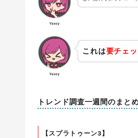
Yassy
これは
要チェッ
Yassy
トレンド調査一週間のまと
【スプラトゥーン3】