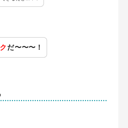
ク
だ〜〜〜！
め