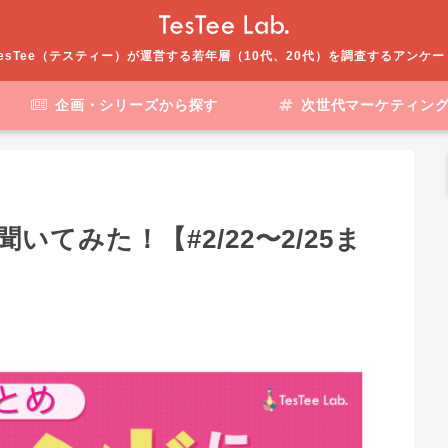
esTee（テスティー）が運営する若年層（10代、20代）を調査するアンケ
企画・シリーズから探す
次世代マーケティン
てみた！【#2/22〜2/25ま