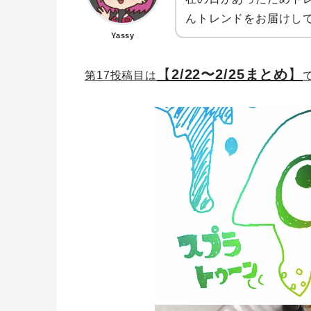
んトレンドをお届けし
Yassy
【
2/22〜2/25まとめ
】
第17投稿目は