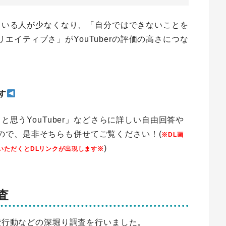
持っている人が少なくなり、「自分ではできないことを
エイティブさ」がYouTuberの評価の高さにつな
す
ると思うYouTuber」などさらに詳しい自由回答や
ので、是非そちらも併せてご覧ください！(
※DL画
)
いただくとDLリンクが出現します※
査
消費行動などの深堀り調査を行いました。