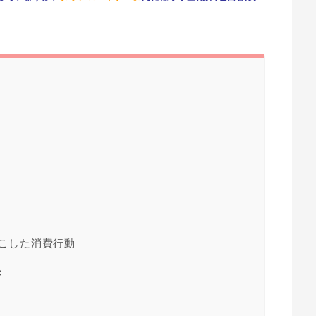
おこした消費行動
き