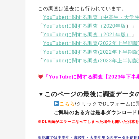
この調査は過去にも行われています。
「
YouTuberに関する調査（中高生・大学
「
YouTuberに関する調査（2020年版
）」
「
YouTuberに関する調査（2021年版）
」
「
YouTuberに関する調査(2022年上半期版
「
YouTuberに関する調査(2022年下半期版
「
YouTuberに関する調査(2023年上半期版
「
YouTubeに関する調査【2023年下
▼このページの最後に調査データの
こちら
/クリックでDLフォームに
ご興味のある方は是非ダウンロードし
※DL画面がエラーになってしまった場合も開いた別窓を
※記事では中学生・高校生・大学生男女のデータを使用