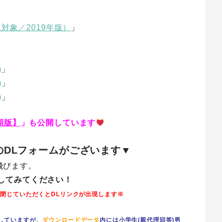
生対象／2019年版）
」
)
」
)
」
)
」
半期版】
」も公開しています
DLフォームがございます▼
飛びます。
てみてください！
閉じていただくとDLリンクが出現します※
していますが、
ダウンロードデータ
内には小学生(親代理回答)男