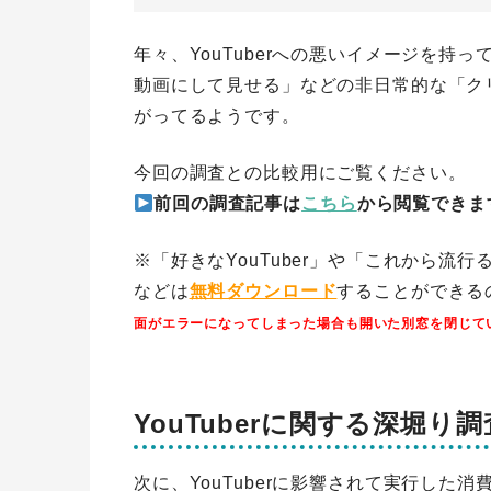
年々、YouTuberへの悪いイメージを
動画にして見せる」などの非日常的な「クリ
がってるようです。
今回の調査との比較用にご覧ください。
前回の調査記事は
こちら
から閲覧できま
※「好きなYouTuber」や「これから流行
などは
無料ダウンロード
することができる
面がエラーになってしまった場合も開いた別窓を閉じて
YouTuberに関する深堀り調
次に、YouTuberに影響されて実行した